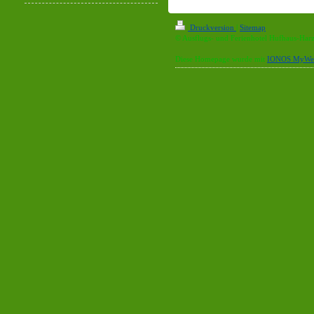
Druckversion
|
Sitemap
© Ausflugs- und Ferienhotel Hufhaus-Har
Diese Homepage wurde mit
IONOS MyWeb