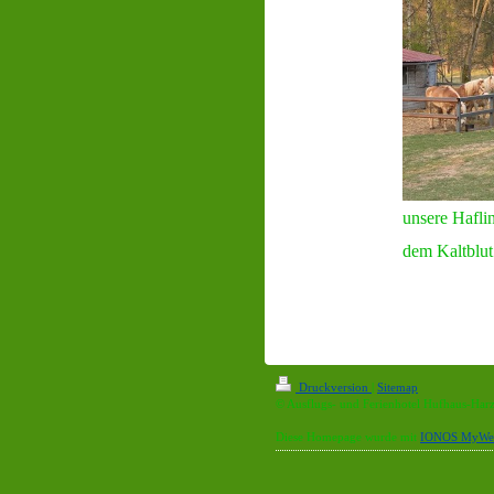
unsere Hafli
dem Kaltblut
Druckversion
|
Sitemap
© Ausflugs- und Ferienhotel Hufhaus-Har
Diese Homepage wurde mit
IONOS MyWeb