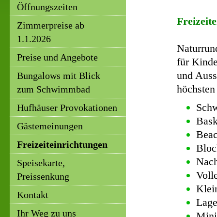
Öffnungszeiten
Freizeit
Zimmerpreise ab
1.1.2026
Naturrun
Preise und Angebote
für Kind
und Auss
Bungalows mit Blick
höchsten
zum Schwimmbad
Schw
Hufhäuser Provokationen
Bask
Gästemeinungen
Beac
Freizeiteinrichtungen
Bloc
Nach
Speisekarte,
Voll
Preissenkung
Klei
Kontakt
Lage
Ihr Weg zu uns
Mini