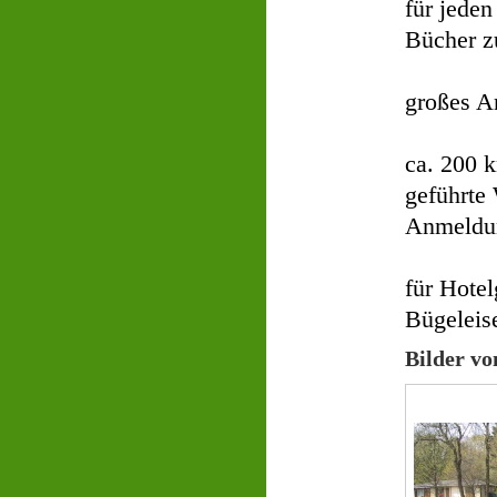
für jeden
Bücher 
großes A
ca. 200 
geführte
Anmeldu
für Hotel
Bügeleis
Bilder vo