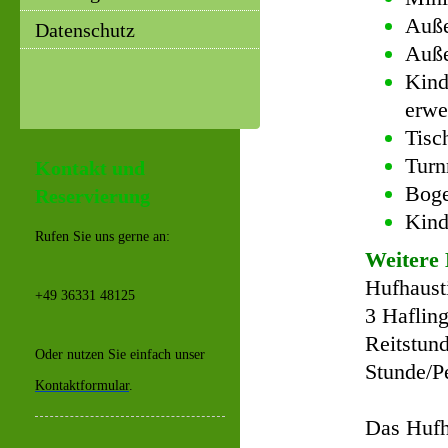
Auße
Datenschutz
Auße
Kind
erwe
Tisch
Turn
Kontakt und
Boge
Reservierung
Kin
Rufen Sie uns gerne an:
Weitere 
Hufhaust
+49 36331 48125
3 Hafling
Reitstund
Oder nutzen Sie einfach unser
Stunde/P
Kontaktformular
.
Das Hufh