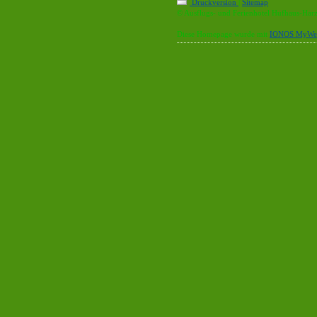
Druckversion
|
Sitemap
© Ausflugs- und Ferienhotel Hufhaus-Har
Diese Homepage wurde mit
IONOS MyWeb