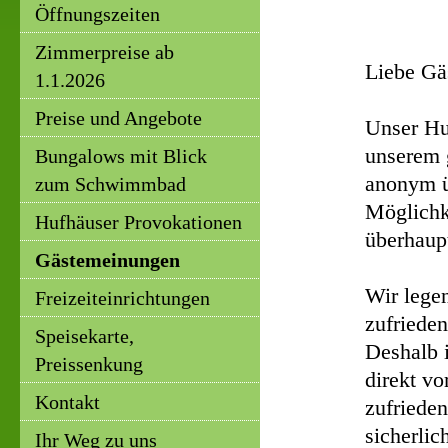
Öffnungszeiten
Zimmerpreise ab
Liebe Gä
1.1.2026
Preise und Angebote
Unser Hu
unserem 
Bungalows mit Blick
anonym üb
zum Schwimmbad
Möglichk
Hufhäuser Provokationen
überhaup
Gästemeinungen
Wir lege
Freizeiteinrichtungen
zufrieden
Speisekarte,
Deshalb i
Preissenkung
direkt vo
Kontakt
zufriede
sicherli
Ihr Weg zu uns